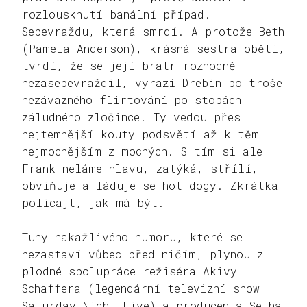
rozlousknutí banální případ.
Sebevraždu, která smrdí. A protože Beth
(Pamela Anderson), krásná sestra oběti,
tvrdí, že se její bratr rozhodně
nezasebevraždil, vyrazí Drebin po troše
nezávazného flirtování po stopách
záludného zločince. Ty vedou přes
nejtemnější kouty podsvětí až k těm
nejmocnějším z mocných. S tím si ale
Frank neláme hlavu, zatýká, střílí,
obviňuje a láduje se hot dogy. Zkrátka
policajt, jak má být.
Tuny nakažlivého humoru, které se
nezastaví vůbec před ničím, plynou z
plodné spolupráce režiséra Akivy
Schaffera (legendární televizní show
Saturday Night Live) a producenta Setha