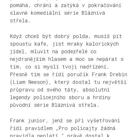
pomáhá, chrání a zatýká v pokračování
slavné komediální série Bláznivá
střela.
Když chceš být dobrý polda, musíš pít
spoustu kafe, jíst mraky kalorických
jídel, mluvit na podezřelé co
nejdrsnějším hlasem a moc se nepárat s
tím, co si myslí tvoji nadřízení.
Přesně tím se řídí poručík Frank Drebin
(Liam Neeson), který dostal tu největší
průpravu od svého táty, absolutní
legendy policejního sboru a hrdiny
původní série Bláznivá střela.
Frank junior, jenž se při vyšetřování
řídí pravidlem „Pro policajty žádná
pravidla neplatí,“ právě dostal k