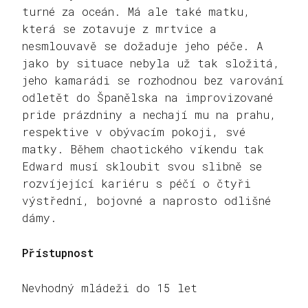
turné za oceán. Má ale také matku,
která se zotavuje z mrtvice a
nesmlouvavě se dožaduje jeho péče. A
jako by situace nebyla už tak složitá,
jeho kamarádi se rozhodnou bez varování
odletět do Španělska na improvizované
pride prázdniny a nechají mu na prahu,
respektive v obývacím pokoji, své
matky. Během chaotického víkendu tak
Edward musí skloubit svou slibně se
rozvíjející kariéru s péčí o čtyři
výstřední, bojovné a naprosto odlišné
dámy.
Přístupnost
Nevhodný mládeži do 15 let