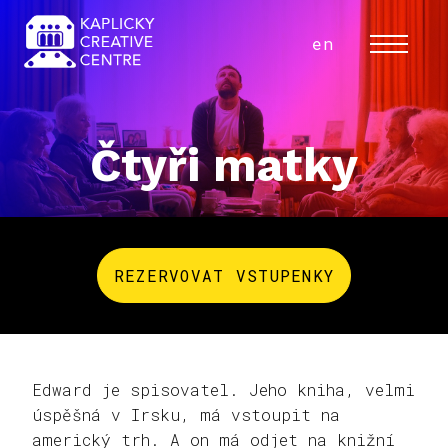
cs
en
MENU
Čtyři matky
REZERVOVAT VSTUPENKY
Edward je spisovatel. Jeho kniha, velmi
úspěšná v Irsku, má vstoupit na
americký trh. A on má odjet na knižní