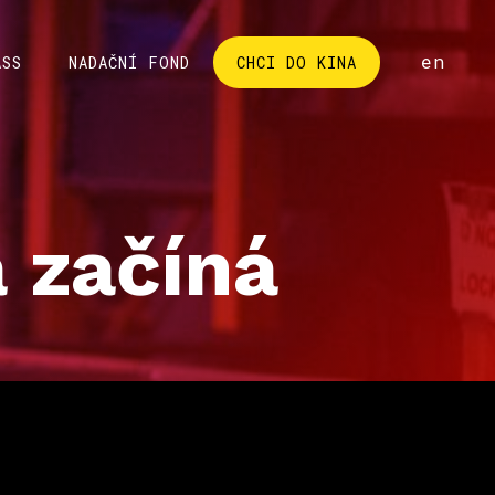
cs
en
ASS
NADAČNÍ FOND
CHCI DO KINA
 začíná