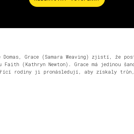
e Domas, Grace (Samara Weaving) zjistí, že pos
u Faith (Kathryn Newton). Grace má jedinou šan
řící rodiny ji pronásledují, aby získaly trůn