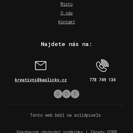
Místo
O nás
Kontakt
Najdete nás na:
kreativni@kaplicky.cz
778 749 134
Tento web běží na
solidpixels.
Všeobecné obchodní podmínky
|
Zásady GDPR