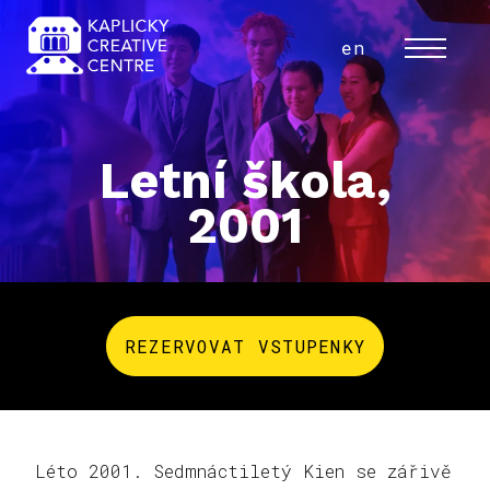
cs
en
MENU
Letní škola,
2001
REZERVOVAT VSTUPENKY
Léto 2001. Sedmnáctiletý Kien se zářivě