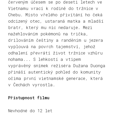
červeným účesem se po deseti letech ve
Vietnamu vrací k rodině do tržnice v
Chebu. Místo vřelého přivítání ho čeká
odcizený otec, ustaraná matka a mladší
bratr, který mu nic nedaruje. Mezi
nažehlováním pokémonů na trička,
drilováním češtiny a randěním u jezera
vyplouvá na povrch tajemství, jehož
odhalení převrátí život tržnice vzhůru
nohama... S lehkostí a vtipem
vyprávěný snímek režiséra Dužana Duonga
přináší autentický pohled do komunity
očima první vietnamské generace, která
v Čechách vyrostla.
Přístupnost filmu
Nevhodné do 12 let