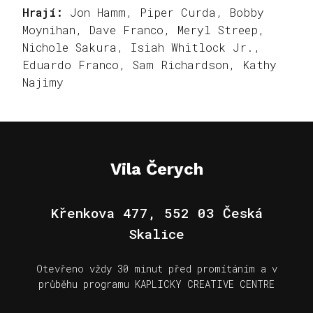
Hrají:
Jon Hamm, Piper Curda, Bobby
Moynihan, Dave Franco, Meryl Streep,
Nichole Sakura, Isiah Whitlock Jr.,
Eduardo Franco, Sam Richardson, Kathy
Najimy
Vila Čerych
Křenkova 477, 552 03 Česká
Skalice
Otevřeno vždy 30 minut před promítáním a v
průběhu programu KAPLICKY CREATIVE CENTRE