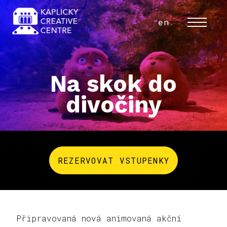
cs
en
MENU
Na skok do
divočiny
REZERVOVAT VSTUPENKY
Připravovaná nová animovaná akční