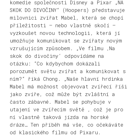
komedie společnosti Disney a Pixar „NA
SKOK DO DIVOČINY“ (Hoopers) představuje
milovnici zvířat Mabel, která se chopí
příležitosti – nebo vlastně skočí –
vyzkoušet novou technologii, která jí
umožňuje komunikovat se zvířaty novým
vzrušujícím způsobem. „Ve filmu ‚Na
skok do divočiny‘ odpovídáme na
otázku: “Co kdybychom dokázali
porozumět světu zvířat a komunikovat s
ním?“ říká Chong. „Naše hlavní hrdinka
Mabel má možnost objevovat zvířecí říši
jako zvíře, což může být zvláštní a
často zábavné. Mabel se pohybuje v
utajení ve zvířecím světě , což je pro
ní vlastně taková jízda na horské
dráze… Ten příběh má vše, co očekáváte
od klasického filmu od Pixaru.