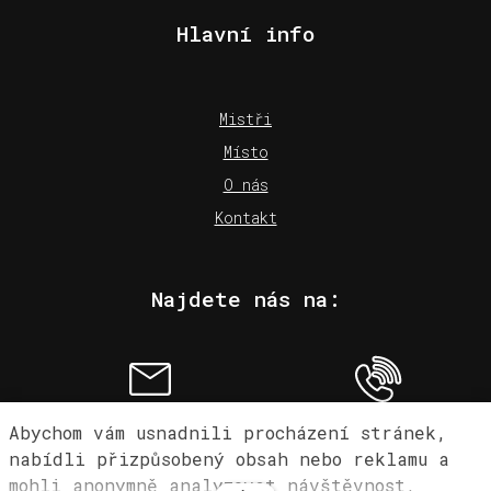
Hlavní info
Mistři
Místo
O nás
Kontakt
Najdete nás na:
kreativni@kaplicky.cz
778 749 134
Abychom vám usnadnili procházení stránek,
nabídli přizpůsobený obsah nebo reklamu a
mohli anonymně analyzovat návštěvnost,