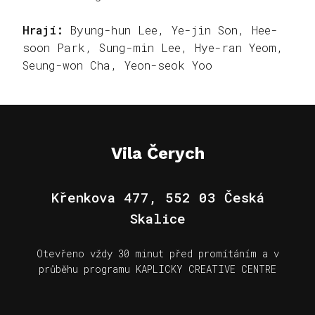
Hrají:
Byung-hun Lee, Ye-jin Son, Hee-
soon Park, Sung-min Lee, Hye-ran Yeom,
Seung-won Cha, Yeon-seok Yoo
Vila Čerych
Křenkova 477, 552 03 Česká
Skalice
Otevřeno vždy 30 minut před promítáním a v
průběhu programu KAPLICKY CREATIVE CENTRE