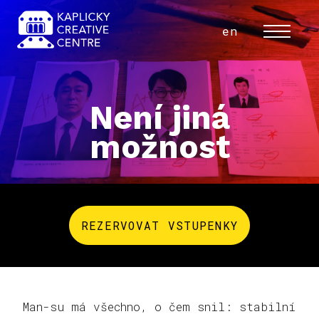
cs
en
MENU
Není jiná
možnost
REZERVOVAT VSTUPENKY
Man-su má všechno, o čem snil: stabilní