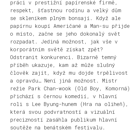
práci v prestižní papírenské firmě,
respekt, šťastnou rodinu a velký dům
se skleníkem plným bonsají. Když ale
papírnu koupí Američané a Man-su přijde
o místo, začne se jeho dokonalý svět
rozpadat. Jediná možnost, jak vše v
korporátním světě získat zpět?
Odstranit konkurenci. Bizarně temný
příběh ukazuje, kam až může slušný
člověk zajít, když mu dojde trpělivost
a opravdu… Není jiná možnost. Mistr
režie Park Chan-wook (Old Boy, Komorná)
přichází s černou komedií, v hlavní
roli s Lee Byung-hunem (Hra na oliheň),
která svou podvratností a vizuální
precizností zasáhla publikum hlavní
soutěže na benátském festivalu.