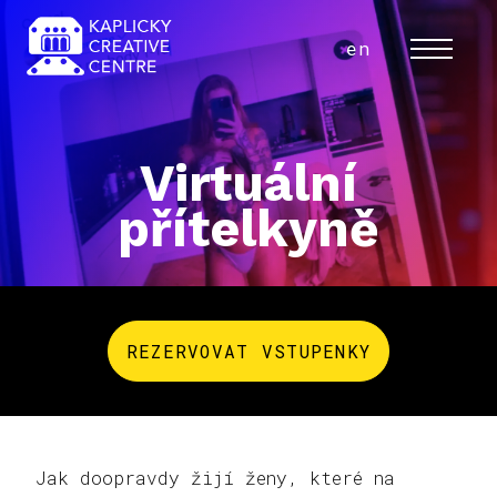
cs
en
MENU
Virtuální
přítelkyně
REZERVOVAT VSTUPENKY
Jak doopravdy žijí ženy, které na