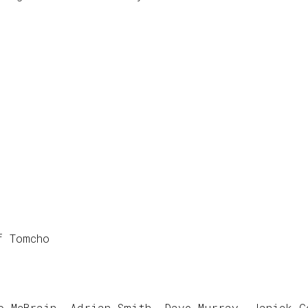
f Tomcho
o McBrain, Adrian Smith, Dave Murray, Janick G