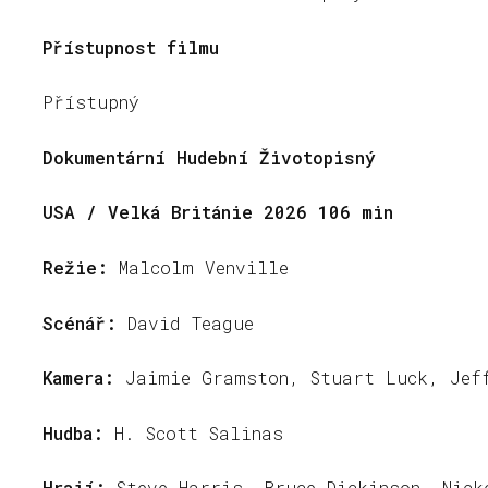
Přístupnost filmu
Přístupný
Dokumentární Hudební Životopisný
USA / Velká Británie 2026 106 min
Režie:
Malcolm Venville
Scénář:
David Teague
Kamera:
Jaimie Gramston, Stuart Luck, Jef
Hudba:
H. Scott Salinas
Hrají:
Steve Harris, Bruce Dickinson, Nick