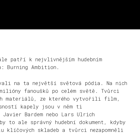
ále patří k nejvlivnějším hudebním
n: Burning Ambition.
vali na ta největší světová pódia. Na nich
milióny fanoušků po celém světě. Tvůrci
h materiálů, ze kterého vytvořili film,
sností kapely jsou v něm ti
c Javier Bardem nebo Lars Ulrich
 by to ale správný hudební dokument, kdyby
lu klíčových skladeb a tvůrci nezapomněli