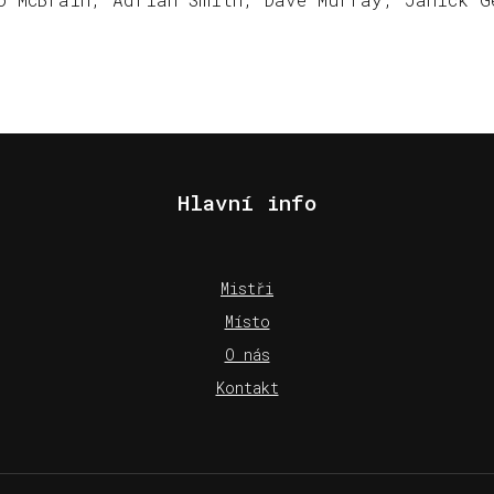
Hlavní info
Mistři
Místo
O nás
Kontakt