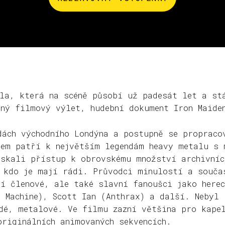
ela, která na scéně působí už padesát let a st
lný filmový výlet, hudební dokument Iron Maide
dách východního Londýna a postupně se propraco
vem patří k největším legendám heavy metalu s 
ískali přístup k obrovskému množství archivníc
, kdo je mají rádi. Průvodci minulostí a souča
ní členové, ale také slavní fanoušci jako here
e Machine), Scott Ian (Anthrax) a další. Nebyl
dé, metalové. Ve filmu zazní většina pro kape
originálních animovaných sekvencích.