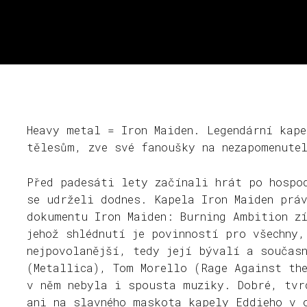
Heavy metal = Iron Maiden. Legendární kap
tělesům, zve své fanoušky na nezapomenute
Před padesáti lety začínali hrát po hospo
se udrželi dodnes. Kapela Iron Maiden prá
dokumentu Iron Maiden: Burning Ambition z
jehož shlédnutí je povinností pro všechny
nejpovolanější, tedy její bývalí a součas
(Metallica), Tom Morello (Rage Against th
v něm nebyla i spousta muziky. Dobré, tvr
ani na slavného maskota kapely Eddieho v 