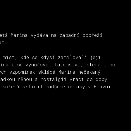
etá Marina vydává na západní pobřeží
at.
o míst, kde se kdysi zamilovali její
čínají se vynořovat tajemství, která i po
ých vzpomínek skládá Marina nečekaný
ladkou něhou a nostalgií vrací do doby
 kořenů sklidil nadšené ohlasy v Hlavní