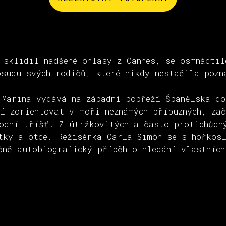
 sklidil nadšené ohlasy z Cannes, se osmnáctil
osudu svých rodičů, které nikdy nestačila pozn
 Marina vydává na západní pobřeží Španělska d
čí zorientovat v moři neznámých příbuzných, za
vodní tříšť. Z útržkovitých a často protichůdn
tky a otce. Režisérka Carla Simón se s hořkos
čně autobiografický příběh o hledání vlastních