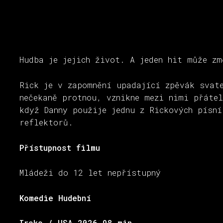
Hudba je jejich život. A jeden hit může zm
Rick je v zapomnění upadající zpěvák svate
nečekaně protnou, vznikne mezi nimi přátel
když Danny použije jednu z Rickových písn
reflektorů.
Přístupnost filmu
Mládeži do 12 let nepřístupný
Komedie Hudební
Irsko / USA 2026 98 min